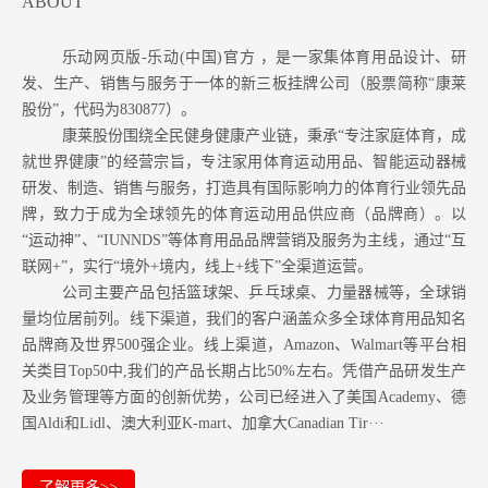
ABOUT
乐动网页版-乐动(中国)官方 ，是一家集体育用品设计、研
发、生产、销售与服务于一体的新三板挂牌公司（股票简称“康莱
股份”，代码为830877）。
康莱股份围绕全民健身健康产业链，秉承“专注家庭体育，成
就世界健康”的经营宗旨，专注家用体育运动用品、智能运动器械
研发、制造、销售与服务，打造具有国际影响力的体育行业领先品
牌，致力于成为全球领先的体育运动用品供应商（品牌商）。以
“运动神”、“IUNNDS”等体育用品品牌营销及服务为主线，通过“互
联网+”，实行“境外+境内，线上+线下”全渠道运营。
公司主要产品包括篮球架、乒乓球桌、力量器械等，全球销
量均位居前列。
线下渠道，我们的客户涵盖众多全球体育用品知名
品牌商及世界500强企业。
线上渠道，Amazon
、Walmart等
平台相
关类目Top50中,我们的产品长期占比50%左右。凭借产品研发生产
及业务管理等方面的创新优势，公司已经进入了美国Academy、德
国Aldi和Lidl、澳大利亚K-mart、加拿大Canadian Tir···
了解更多>>