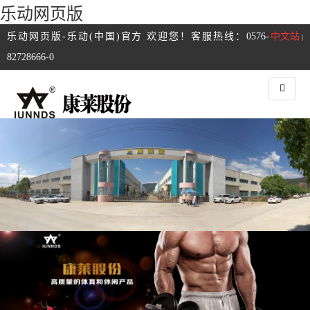
乐动网页版
乐动网页版-乐动(中国)官方 欢迎您！客服热线：0576-
中文站
|
82728666-0