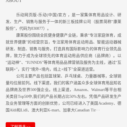
ABOUT
乐动网页版-乐动(中国)官方 ，是一家集体育用品设计、研
发、生产、销售与服务于一体的新三板挂牌公司（股票简称“康莱
股份”，代码为830877）。
康莱股份围绕全民健身健康产业链，秉承“专注家庭体育，成
就世界健康”的经营宗旨，专注家用体育运动用品、智能运动器械
研发、制造、销售与服务，打造具有国际影响力的体育行业领先品
牌，致力于成为全球领先的体育运动用品供应商（品牌商）。以
“运动神”、“IUNNDS”等体育用品品牌营销及服务为主线，通过“互
联网+”，实行“境外+境内，线上+线下”全渠道运营。
公司主要产品包括篮球架、乒乓球桌、力量器械等，全球销
量均位居前列。
线下渠道，我们的客户涵盖众多全球体育用品知名
品牌商及世界500强企业。
线上渠道，Amazon
、Walmart等
平台相
关类目Top50中,我们的产品长期占比50%左右。凭借产品研发生产
及业务管理等方面的创新优势，公司已经进入了美国Academy、德
国Aldi和Lidl、澳大利亚K-mart、加拿大Canadian Tir···
了解更多>>