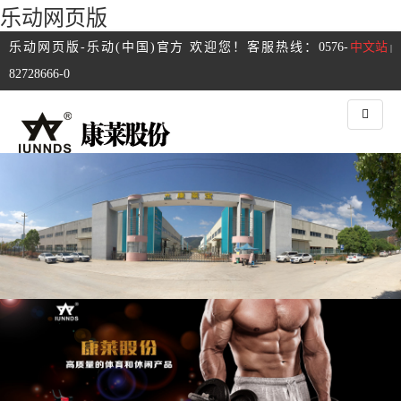
乐动网页版
乐动网页版-乐动(中国)官方 欢迎您！客服热线：0576-
中文站
|
82728666-0