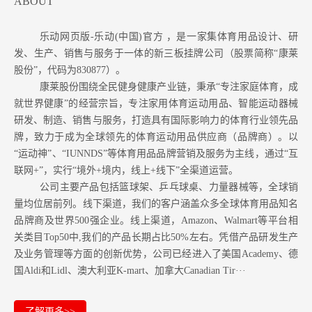
ABOUT
乐动网页版-乐动(中国)官方 ，是一家集体育用品设计、研
发、生产、销售与服务于一体的新三板挂牌公司（股票简称“康莱
股份”，代码为830877）。
康莱股份围绕全民健身健康产业链，秉承“专注家庭体育，成
就世界健康”的经营宗旨，专注家用体育运动用品、智能运动器械
研发、制造、销售与服务，打造具有国际影响力的体育行业领先品
牌，致力于成为全球领先的体育运动用品供应商（品牌商）。以
“运动神”、“IUNNDS”等体育用品品牌营销及服务为主线，通过“互
联网+”，实行“境外+境内，线上+线下”全渠道运营。
公司主要产品包括篮球架、乒乓球桌、力量器械等，全球销
量均位居前列。
线下渠道，我们的客户涵盖众多全球体育用品知名
品牌商及世界500强企业。
线上渠道，Amazon
、Walmart等
平台相
关类目Top50中,我们的产品长期占比50%左右。凭借产品研发生产
及业务管理等方面的创新优势，公司已经进入了美国Academy、德
国Aldi和Lidl、澳大利亚K-mart、加拿大Canadian Tir···
了解更多>>