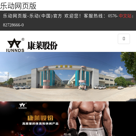
乐动网页版
乐动网页版-乐动(中国)官方 欢迎您！客服热线：0576-
中文站
|
82728666-0