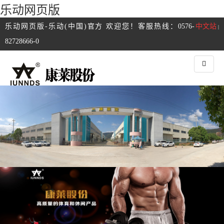
乐动网页版
乐动网页版-乐动(中国)官方 欢迎您！客服热线：0576-
中文站
|
82728666-0