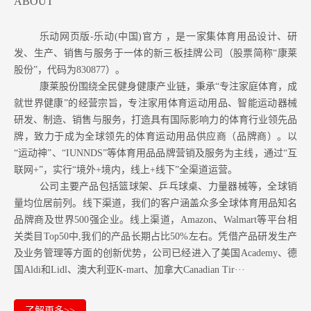
ABOUT
乐动网页版-乐动(中国)官方 ，是一家集体育用品设计、研
发、生产、销售与服务于一体的新三板挂牌公司（股票简称“康莱
股份”，代码为830877）。
康莱股份围绕全民健身健康产业链，秉承“专注家庭体育，成
就世界健康”的经营宗旨，专注家用体育运动用品、智能运动器械
研发、制造、销售与服务，打造具有国际影响力的体育行业领先品
牌，致力于成为全球领先的体育运动用品供应商（品牌商）。以
“运动神”、“IUNNDS”等体育用品品牌营销及服务为主线，通过“互
联网+”，实行“境外+境内，线上+线下”全渠道运营。
公司主要产品包括篮球架、乒乓球桌、力量器械等，全球销
量均位居前列。
线下渠道，我们的客户涵盖众多全球体育用品知名
品牌商及世界500强企业。
线上渠道，Amazon
、Walmart等
平台相
关类目Top50中,我们的产品长期占比50%左右。凭借产品研发生产
及业务管理等方面的创新优势，公司已经进入了美国Academy、德
国Aldi和Lidl、澳大利亚K-mart、加拿大Canadian Tir···
了解更多>>