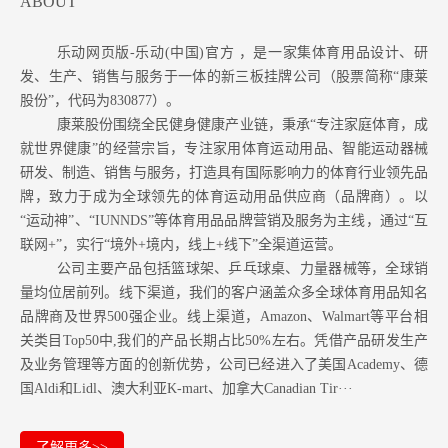
ABOUT
乐动网页版-乐动(中国)官方 ，是一家集体育用品设计、研
发、生产、销售与服务于一体的新三板挂牌公司（股票简称“康莱
股份”，代码为830877）。
康莱股份围绕全民健身健康产业链，秉承“专注家庭体育，成
就世界健康”的经营宗旨，专注家用体育运动用品、智能运动器械
研发、制造、销售与服务，打造具有国际影响力的体育行业领先品
牌，致力于成为全球领先的体育运动用品供应商（品牌商）。以
“运动神”、“IUNNDS”等体育用品品牌营销及服务为主线，通过“互
联网+”，实行“境外+境内，线上+线下”全渠道运营。
公司主要产品包括篮球架、乒乓球桌、力量器械等，全球销
量均位居前列。
线下渠道，我们的客户涵盖众多全球体育用品知名
品牌商及世界500强企业。
线上渠道，Amazon
、Walmart等
平台相
关类目Top50中,我们的产品长期占比50%左右。凭借产品研发生产
及业务管理等方面的创新优势，公司已经进入了美国Academy、德
国Aldi和Lidl、澳大利亚K-mart、加拿大Canadian Tir···
了解更多>>