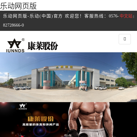
乐动网页版
乐动网页版-乐动(中国)官方 欢迎您！客服热线：0576-
中文站
|
82728666-0